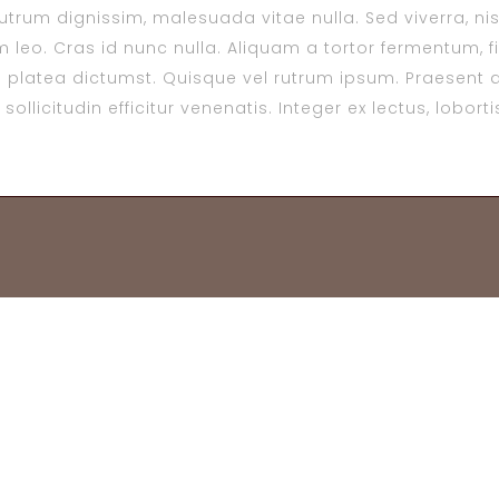
trum dignissim, malesuada vitae nulla. Sed viverra, nisl 
 leo. Cras id nunc nulla. Aliquam a tortor fermentum, fin
platea dictumst. Quisque vel rutrum ipsum. Praesent a
ollicitudin efficitur venenatis. Integer ex lectus, lobor