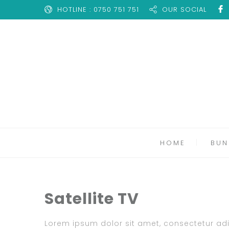
HOTLINE : 0750 751 751
OUR SOCIAL
HOME
BUN
Satellite TV
Lorem ipsum dolor sit amet, consectetur adipi