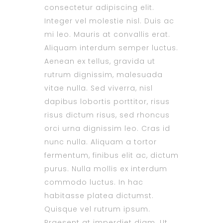
consectetur adipiscing elit.
Integer vel molestie nisl. Duis ac
mi leo. Mauris at convallis erat.
Aliquam interdum semper luctus.
Aenean ex tellus, gravida ut
rutrum dignissim, malesuada
vitae nulla. Sed viverra, nisl
dapibus lobortis porttitor, risus
risus dictum risus, sed rhoncus
orci urna dignissim leo. Cras id
nunc nulla. Aliquam a tortor
fermentum, finibus elit ac, dictum
purus. Nulla mollis ex interdum
commodo luctus. In hac
habitasse platea dictumst.
Quisque vel rutrum ipsum.
Praesent at imperdiet diam. Ut