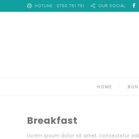
HOTLINE : 0750 751 751
OUR SOCIAL
HOME
BUN
Breakfast
Lorem ipsum dolor sit amet, consectetur adipi