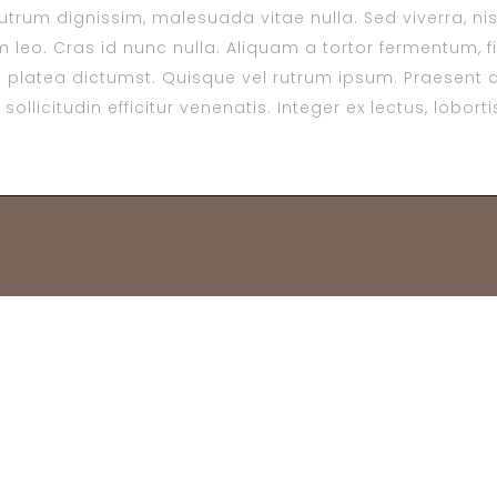
trum dignissim, malesuada vitae nulla. Sed viverra, nisl 
 leo. Cras id nunc nulla. Aliquam a tortor fermentum, fin
platea dictumst. Quisque vel rutrum ipsum. Praesent a
ollicitudin efficitur venenatis. Integer ex lectus, lobor